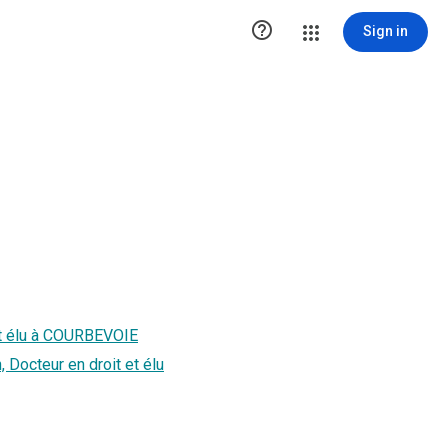

Sign in
st élu à COURBEVOIE
Docteur en droit et élu