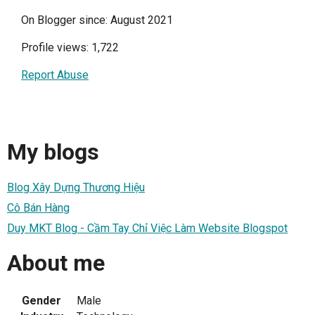
On Blogger since: August 2021
Profile views: 1,722
Report Abuse
My blogs
Blog Xây Dựng Thương Hiệu
Cô Bán Hàng
Duy MKT Blog - Cầm Tay Chỉ Việc Làm Website Blogspot
About me
Gender
Male