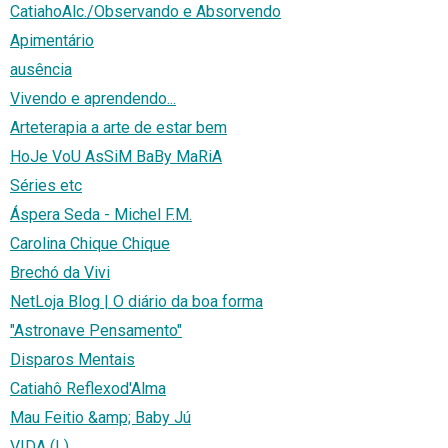
CatiahoAlc./Observando e Absorvendo
Apimentário
ausência
Vivendo e aprendendo...
Arteterapia a arte de estar bem
HoJe VoU AsSiM BaBy MaRiA
Séries etc
Áspera Seda - Michel F.M.
Carolina Chique Chique
Brechó da Vivi
NetLoja Blog | O diário da boa forma
"Astronave Pensamento"
Disparos Mentais
Catiahô Reflexod'Alma
Mau Feitio &amp; Baby Jú
VIDA (L)