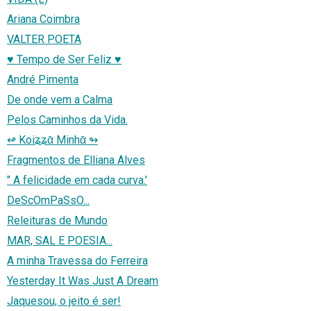
Ariana Coimbra
VALTER POETA
♥ Tempo de Ser Feliz ♥
André Pimenta
De onde vem a Calma
Pelos Caminhos da Vida.
↫ Koiʑʑᾱ Minhᾱ ↬
Fragmentos de Elliana Alves
" A felicidade em cada curva.'
DeScOmPaSsO...
Releituras de Mundo
MAR, SAL E POESIA...
A minha Travessa do Ferreira
Yesterday It Was Just A Dream
Jaquesou, o jeito é ser!