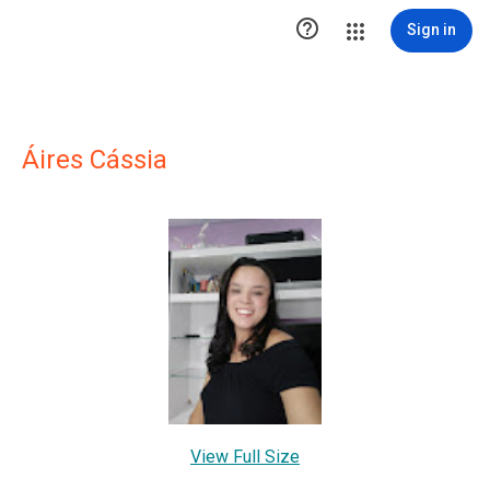

Sign in
Áires Cássia
View Full Size