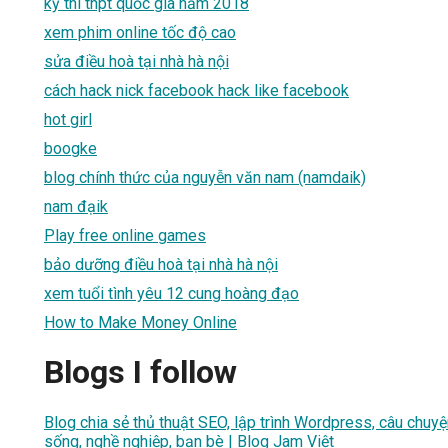
kỳ thi thpt quốc gia năm 2018
xem phim online tốc độ cao
sửa điều hoà tại nhà hà nội
cách hack nick facebook hack like facebook
hot girl
boogke
blog chính thức của nguyễn văn nam (namdaik)
nam đạik
Play free online games
bảo dưỡng điều hoà tại nhà hà nội
xem tuổi tình yêu 12 cung hoàng đạo
How to Make Money Online
Blogs I follow
Blog chia sẻ thủ thuật SEO, lập trình Wordpress, câu chuyệ
sống, nghề nghiệp, bạn bè | Blog Jam Việt