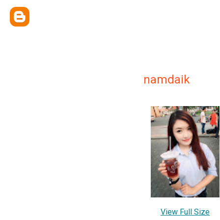
namdaik
View Full Size