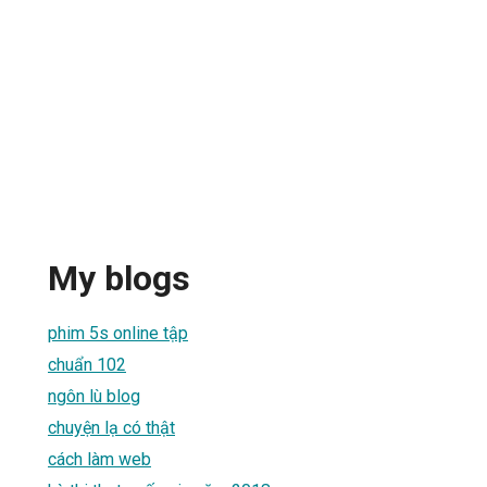
My blogs
phim 5s online tập
chuẩn 102
ngôn lù blog
chuyện lạ có thật
cách làm web