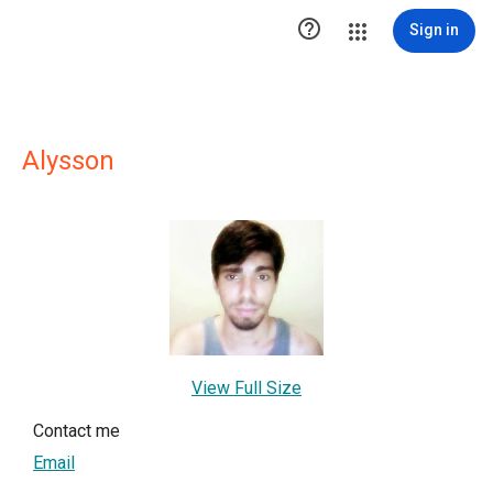

Sign in
Alysson
View Full Size
Contact me
Email