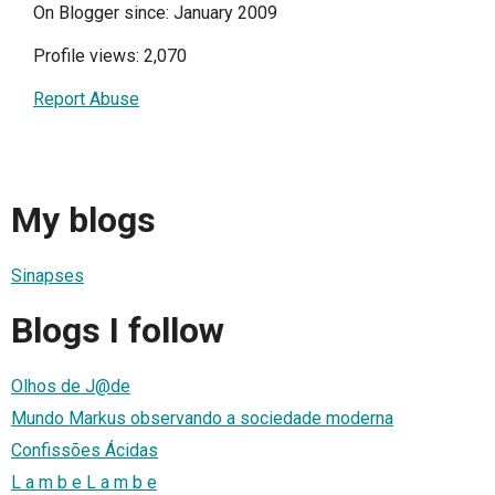
On Blogger since: January 2009
Profile views: 2,070
Report Abuse
My blogs
Sinapses
Blogs I follow
Olhos de J@de
Mundo Markus observando a sociedade moderna
Confissões Ácidas
L a m b e L a m b e