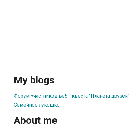
My blogs
Форум участников веб - квеста "Планета друзей"
Семейное лукошко
About me