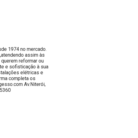
de 1974 no mercado.
o,atendendo assim às
e querem reformar ou
nte e sofisticação à sua
talações elétricas e
orma completa os
sso.com Av.Niterói,
-5360