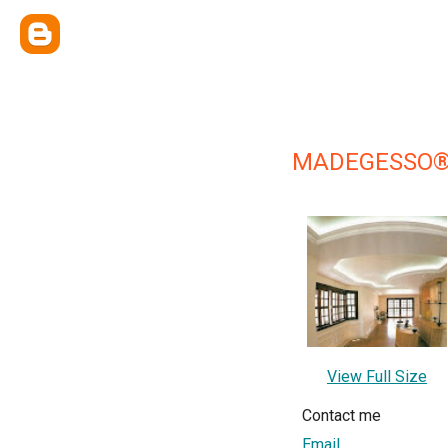
MADEGESSO® -
View Full Size
Contact me
Email