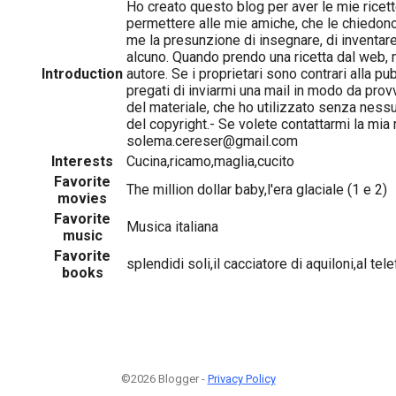
Ho creato questo blog per aver le mie ricett
permettere alle mie amiche, che le chiedono,
me la presunzione di insegnare, di inventar
alcuno. Quando prendo una ricetta dal web, me
Introduction
autore. Se i proprietari sono contrari alla p
pregati di inviarmi una mail in modo da pro
del materiale, che ho utilizzato senza nessu
del copyright.- Se volete contattarmi la mia 
solema.cereser@gmail.com
Interests
Cucina,ricamo,maglia,cucito
Favorite
The million dollar baby,l'era glaciale (1 e 2)
movies
Favorite
Musica italiana
music
Favorite
splendidi soli,il cacciatore di aquiloni,al tel
books
©2026 Blogger -
Privacy Policy