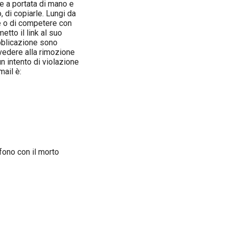
e a portata di mano e
 di copiarle. Lungi da
e o di competere con
tto il link al suo
ubblicazione sono
vvedere alla rimozione
n intento di violazione
mail è:
efono con il morto