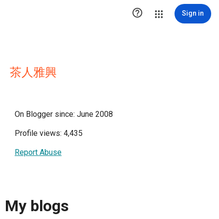

Sign in
茶人雅興
On Blogger since: June 2008
Profile views: 4,435
Report Abuse
My blogs