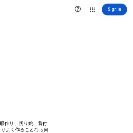

Sign in
服作り、切り絵、着付
よりよく作ることなら何