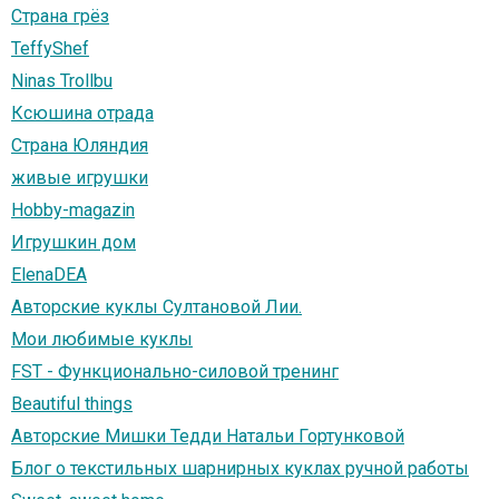
Страна грёз
TeffyShef
Ninas Trollbu
Ксюшина отрада
Страна Юляндия
живые игрушки
Hobby-magazin
Игрушкин дом
ЕlenaDEA
Авторские куклы Султановой Лии.
Мои любимые куклы
FST - Функционально-силовой тренинг
Beautiful things
Авторские Мишки Тедди Натальи Гортунковой
Блог о текстильных шарнирных куклах ручной работы