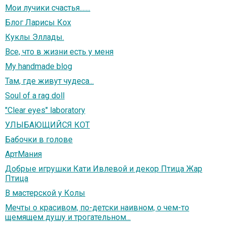
Мои лучики счастья.......
Блог Ларисы Кох
Куклы Эллады.
Все, что в жизни есть у меня
My handmade blog
Там, где живут чудеса...
Soul of a rag doll
"Clear eyes" laboratory
УЛЫБАЮЩИЙСЯ КОТ
Бабочки в голове
АртМания
Добрые игрушки Кати Ивлевой и декор Птица Жар
Птица
В мастерской у Колы
Мечты о красивом, по-детски наивном, о чем-то
щемящем душу и трогательном...