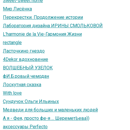
Sweet-sweet home
Мир Лисёнка
Перекрестки. Продолжение истории
Лаборатория дизайна ИРИНЫ СМОЛЬКОВОЙ
L'harmonie de la Vie-Гармония Жизни
rectangle
Ласточкино гнездо
4Dekor вдохновение
ВОЛШЕБНЫЙ УЗЕЛОК
фИ.Б.ровый чемодан
Лоскутная сказка
With love
Сундучок Ольги Ильиных
Медведи для больших и маленьких людей
А я - Фея, просто фе-я ... ШереметЬева))
аксессуары Perfecto