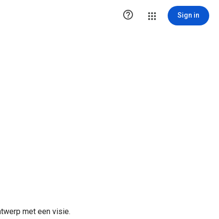

Sign in
ntwerp met een visie.