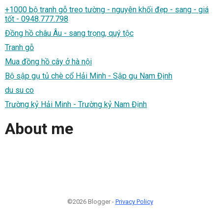
+1000 bộ tranh gỗ treo tường - nguyên khối đẹp - sang - giá
tốt - 0948.777.798
Đồng hồ châu Âu - sang trọng, quý tộc
Tranh gỗ
Mua đồng hồ cây ở hà nội
Bộ sập gụ tủ chè cổ Hải Minh - Sập gụ Nam Định
du su co
Trường kỷ Hải Minh - Trường kỷ Nam Định
About me
©2026 Blogger -
Privacy Policy