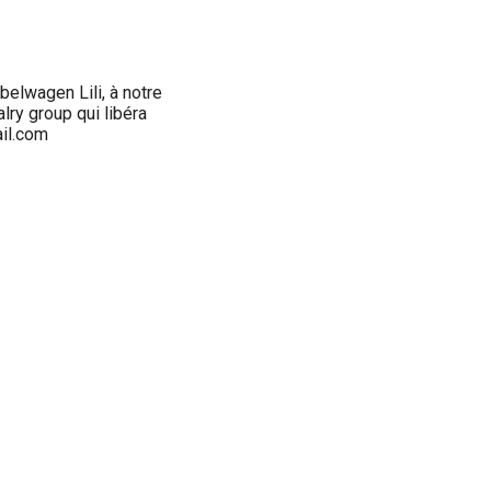
elwagen Lili, à notre
ry group qui libéra
ail.com