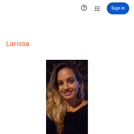

Sign in
Larissa