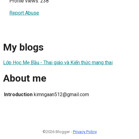
Profile views: 238
Report Abuse
My blogs
Lớp Học Mẹ Bầu - Thai giáo và Kiến thức mang thai
About me
Introduction
kimngaan512@gmail.com
©2026 Blogger -
Privacy Policy