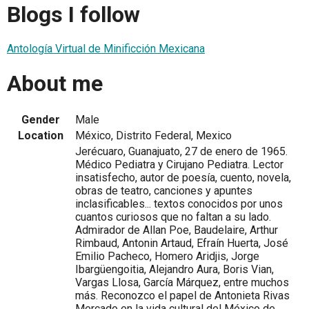
Blogs I follow
Antología Virtual de Minificción Mexicana
About me
Gender
Male
Location
México, Distrito Federal, Mexico
Jerécuaro, Guanajuato, 27 de enero de 1965.
Médico Pediatra y Cirujano Pediatra. Lector
insatisfecho, autor de poesía, cuento, novela,
obras de teatro, canciones y apuntes
inclasificables... textos conocidos por unos
cuantos curiosos que no faltan a su lado.
Admirador de Allan Poe, Baudelaire, Arthur
Rimbaud, Antonin Artaud, Efraín Huerta, José
Emilio Pacheco, Homero Aridjis, Jorge
Ibargüengoitia, Alejandro Aura, Boris Vian,
Vargas Llosa, García Márquez, entre muchos
más. Reconozco el papel de Antonieta Rivas
Mercado en la vida cultural del México de