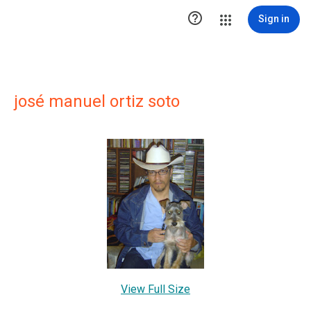

Sign in
josé manuel ortiz soto
View Full Size