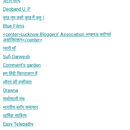
अटल सत्य
Deoband U. P.
कुछ तुम कहो कुछ मैं कहु |
Blue Films
<center>Lucknow Bloggers' Association लख़नऊ ब्‍लॉगर्स
असोसिएशन</center>
प्यारी माँ
Sufi Darwesh
Comment's garden
हम हिंदी चिट्ठाकार हैं
औरत की हक़ीक़त
Drawna
चर्चाशाली मंच
भारतीय ब्लॉग समाचार
धार्मिक साहित्य
Easy Telepathy