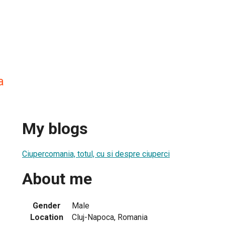
a
My blogs
Ciupercomania, totul, cu si despre ciuperci
About me
Gender
Male
Location
Cluj-Napoca, Romania