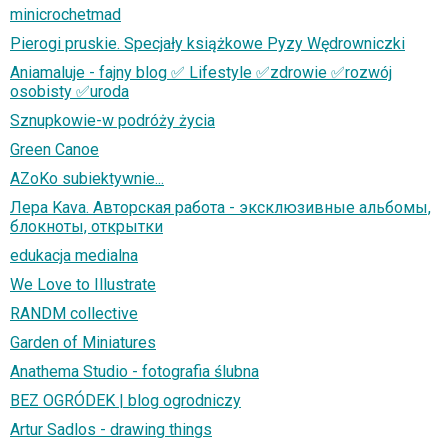
minicrochetmad
Pierogi pruskie. Specjały książkowe Pyzy Wędrowniczki
Aniamaluje - fajny blog ✅ Lifestyle ✅zdrowie ✅rozwój
osobisty ✅uroda
Sznupkowie-w podróży życia
Green Canoe
AZoKo subiektywnie...
Лера Kava. Авторская работа - эксклюзивные альбомы,
блокноты, открытки
edukacja medialna
We Love to Illustrate
RANDM collective
Garden of Miniatures
Anathema Studio - fotografia ślubna
BEZ OGRÓDEK | blog ogrodniczy
Artur Sadlos - drawing things