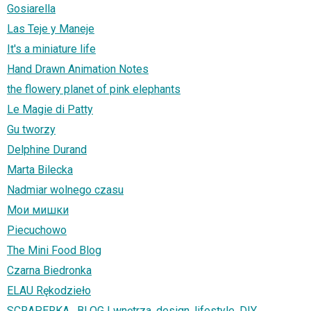
Gosiarella
Las Teje y Maneje
It's a miniature life
Hand Drawn Animation Notes
the flowery planet of pink elephants
Le Magie di Patty
Gu tworzy
Delphine Durand
Marta Bilecka
Nadmiar wolnego czasu
Мои мишки
Piecuchowo
The Mini Food Blog
Czarna Biedronka
ELAU Rękodzieło
SCRAPERKA . BLOG | wnętrza, design, lifestyle, DIY,