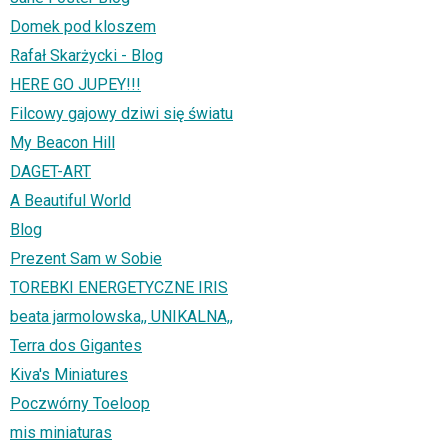
Domek pod kloszem
Rafał Skarżycki - Blog
HERE GO JUPEY!!!
Filcowy gajowy dziwi się światu
My Beacon Hill
DAGET-ART
A Beautiful World
Blog
Prezent Sam w Sobie
TOREBKI ENERGETYCZNE IRIS
beata jarmolowska,, UNIKALNA,,
Terra dos Gigantes
Kiva's Miniatures
Poczwórny Toeloop
mis miniaturas