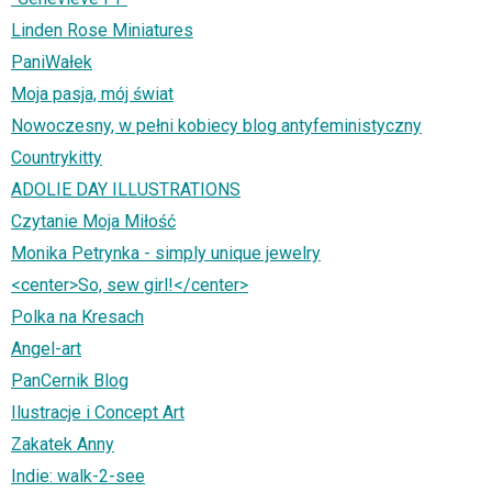
Linden Rose Miniatures
PaniWałek
Moja pasja, mój świat
Nowoczesny, w pełni kobiecy blog antyfeministyczny
Countrykitty
ADOLIE DAY ILLUSTRATIONS
Czytanie Moja Miłość
Monika Petrynka - simply unique jewelry
<center>So, sew girl!</center>
Polka na Kresach
Angel-art
PanCernik Blog
Ilustracje i Concept Art
Zakatek Anny
Indie: walk-2-see