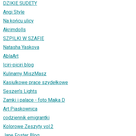
DZIKIE SUDETY
Angi Style
Na końcu ulicy
Akrimdolls
SZPILKI W SZAFIE
Natasha Yaskova
AblaArt
Iciri-piciri blog
Kulinarny MiszMasz
Kasiulkowe prace szydełkowe
Seszen's Lights
Zamki i palace - foto Majka D
Art Piaskownica
codziennik emigrantki
Kolorowe Zeszyty vol.2
Jane Foster Blog