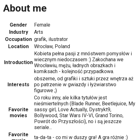
About me
Gender
Female
Industry
Arts
Occupation
grafik, ilustrator
Location
Wrocław, Poland
Kobieta pełna pasji z mnóstwem pomysłów i
wiecznym niedoczasem :) Zakochana we
Introduction
Wrocławiu, mężu, ładnych obrazkach i
komiksach - kolejność przypadkowa.
obszerne, od grafiki i sztuki przez wnętrza aż
Interests
po patrzenie w gwiazdy i łyżwiarstwo
figurowe ;)
Co roku inny, ale kilka tytułów jest
nieśmiertelnych (Blade Runner, Beetlejuice, My
Favorite
sassy girl, Love Actually, Dystrykt9,
movies
Bollywood, Star Wars IV-VI, Grand Torino,
Powrót do Przyszłości), no i są jeszcze
seriale...
Favorite
ta-da-ta - co mi w duszy gra! A gra różnie :)