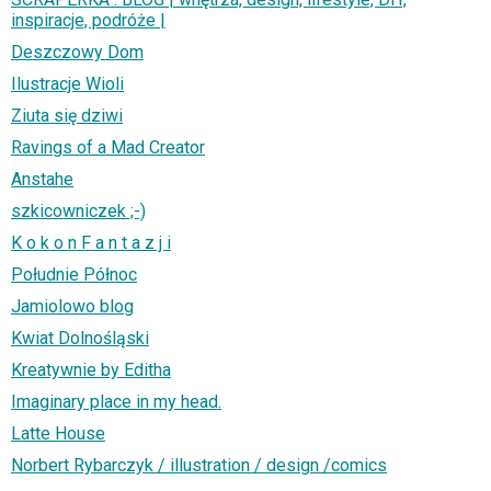
inspiracje, podróże |
Deszczowy Dom
Ilustracje Wioli
Ziuta się dziwi
Ravings of a Mad Creator
Anstahe
szkicowniczek ;-)
K o k o n F a n t a z j i
Południe Północ
Jamiolowo blog
Kwiat Dolnośląski
Kreatywnie by Editha
Imaginary place in my head.
Latte House
Norbert Rybarczyk / illustration / design /comics