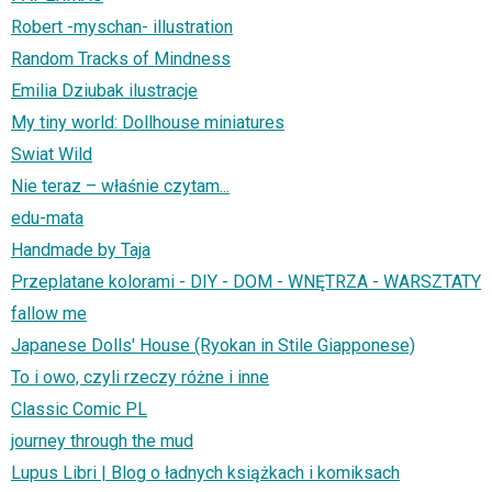
Robert -myschan- illustration
Random Tracks of Mindness
Emilia Dziubak ilustracje
My tiny world: Dollhouse miniatures
Swiat Wild
Nie teraz – właśnie czytam...
edu-mata
Handmade by Taja
Przeplatane kolorami - DIY - DOM - WNĘTRZA - WARSZTATY
fallow me
Japanese Dolls' House (Ryokan in Stile Giapponese)
To i owo, czyli rzeczy różne i inne
Classic Comic PL
journey through the mud
Lupus Libri | Blog o ładnych książkach i komiksach