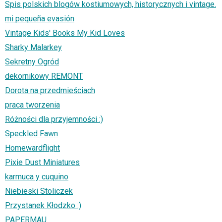
Spis polskich blogów kostiumowych, historycznych i vintage.
mi pequeña evasión
Vintage Kids' Books My Kid Loves
Sharky Malarkey
Sekretny Ogród
dekornikowy REMONT
Dorota na przedmieściach
praca tworzenia
Różności dla przyjemności :)
Speckled Fawn
Homewardflight
Pixie Dust Miniatures
karmuca y cuquino
Niebieski Stoliczek
Przystanek Kłodzko :)
PAPERMAU