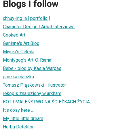
Blogs I follow
chhuy-ing ia [ portfolio ]
Character Design | Artist Interviews
Cooked Art
Geninne's Art Blog
Miyuki's Oekaki
Montygog's Art-O-Rama!
Bebe - blog by Kasia Warpas
paczka maczku
Tomasz Pląskowski - ilustrator
rekopis znaleziony w arkham
KOT I MALEŃSTWO NA ŚCIEŻKACH ŻYCIA,
It's cosy here ...
My little little dream
Herbu Detektor