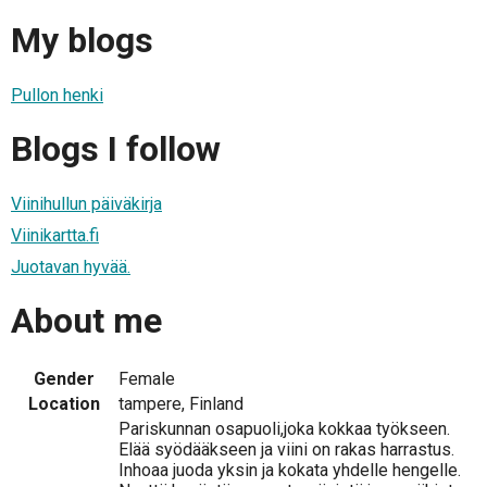
My blogs
Pullon henki
Blogs I follow
Viinihullun päiväkirja
Viinikartta.fi
Juotavan hyvää.
About me
Gender
Female
Location
tampere, Finland
Pariskunnan osapuoli,joka kokkaa työkseen.
Elää syödääkseen ja viini on rakas harrastus.
Inhoaa juoda yksin ja kokata yhdelle hengelle.