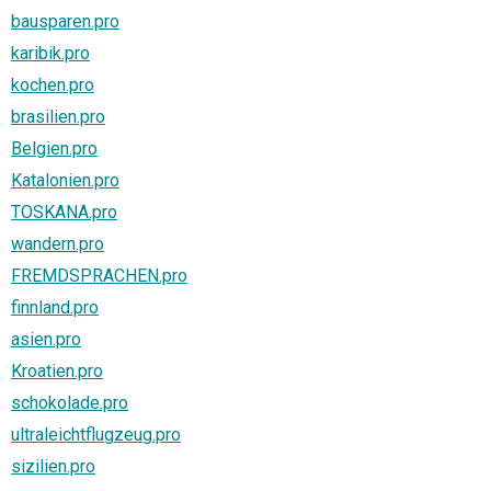
bausparen.pro
karibik.pro
kochen.pro
brasilien.pro
Belgien.pro
Katalonien.pro
TOSKANA.pro
wandern.pro
FREMDSPRACHEN.pro
finnland.pro
asien.pro
Kroatien.pro
schokolade.pro
ultraleichtflugzeug.pro
sizilien.pro