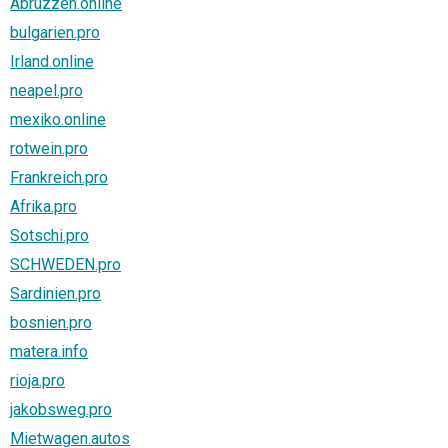
Abruzzen.online
bulgarien.pro
Irland.online
neapel.pro
mexiko.online
rotwein.pro
Frankreich.pro
Afrika.pro
Sotschi.pro
SCHWEDEN.pro
Sardinien.pro
bosnien.pro
matera.info
rioja.pro
jakobsweg.pro
Mietwagen.autos