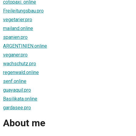
cotopaxi. online
Freileitungsbau.pro
vegetarier.pro
mailand.online
spanien.pro
ARGENTINIEN.online
veganer.pro
wachschutz.pro
regenwald.online
senf.online
guayaquil.pro
Basilikata.online
gardasee.pro
About me