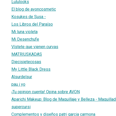
Lululooks
El blog de avoncosmetic
Kosukes de Susa -
Los Libros del Paraíso
Mi luna violeta
Mi Desenchufe
Vístete que vienen curvas
MATRIUSKADAS
Diecisietecosas
My Little Black Dress
Alsurdelsur
pau i yo
¡Tu opinion cuenta! Opina sobre AVON
Aparichi Makeup: Blog de Maquillaje y Belleza - Maquilla
supercursi
Complementos y diseños patri garcia carmona