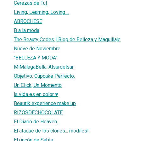
Cerezas de Tul
Living, Learning, Loving ...
ABROCHESE
B a la moda
The Beauty Codes | Blog de Belleza y Maquillaje
Nueve de Noviembre
"BELLEZA Y MODA"
MiMálagaBella-Alsurdelsur
Objetivo: Cupcake Perfecto.
Un Click, Un Momento
la vida es en color ♥
Beautik experience make up
RIZOSDECHOCOLATE
El Diario de Heaven
El ataque de los clones... modiles!
El rincón de Sabta