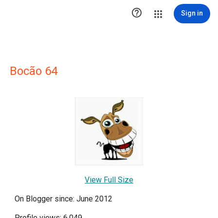

Sign in
Bocão 64
View Full Size
On Blogger since: June 2012
Profile views: 6,049