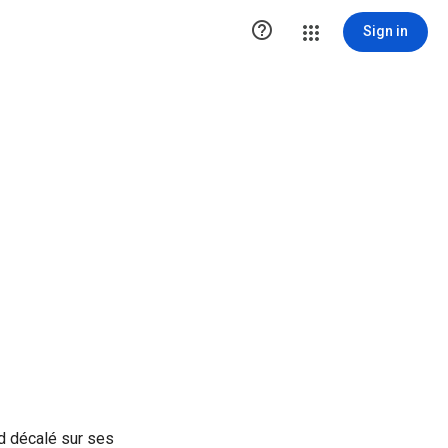

Sign in
rd décalé sur ses