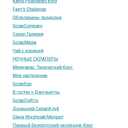
Katya Pogodina's blog
Fairy's Challenge
Облепихины проделки
ScrapCompany
Скрап Галерея
ScrapMagia
Чай с корицей
НОЧНЫЕ СКРАПЕРЫ
Мемуарис. Творческий блог.
Мое настроение
ScrapEgo
В гостях у Джульетты
ScrapCraft.ru
Донецкий СкрапКлуб
Olena Khyzhniak(Morgun)
Первый белорусский челлендж-блог