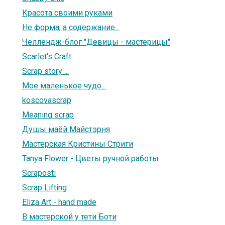
Красота своими руками
Не форма, а содержание...
Челлендж-блог "Девицы - мастерицы"
Scarlet's Craft
Scrap story ...
Мое маленькое чудо...
koscovascrap
Meaning scrap
Душы маёй Майстэрня
Мастерская Кристины Стриги
Tanya Flower - Цветы ручной работы
Scraposti
Scrap Lifting
Eliza Art - hand made
В мастерской у тети Боти