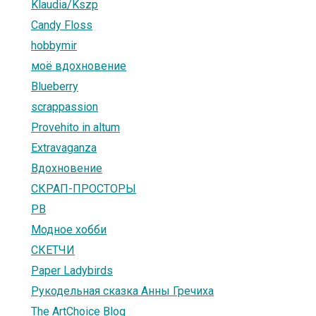
Klaudia/Kszp
Candy Floss
hobbymir
моё вдохновение
Blueberry
scrappassion
Provehito in altum
Extravaganza
Вдохновение
СКРАП-ПРОСТОРЫ
PB
Модное хобби
СКЕТЧИ
Paper Ladybirds
Рукодельная сказка Анны Гречиха
The ArtChoice Blog