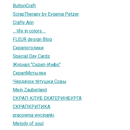
ButtonCraft
ScrapTherapy by Evgenia Petzer
Crafty Ann
... life in colors ...
FLEUR design Blog
Скрапоголики
Special Day Cards
Журнал "Скрап-Инфо"
СкрапМотылек
Чердачок тётушки Совы
Mein Zauberland
СКРАП-КЛУБ ЕКАТЕРИНБУРГА
СКРАПКРИТИКА
pracownia wycinanki
Melody of soul