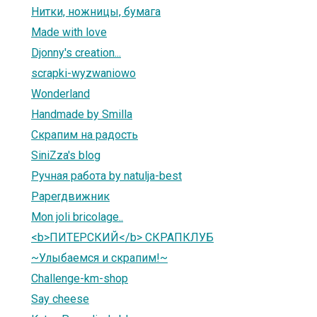
Нитки, ножницы, бумага
Мade with love
Djonny's creation...
scrapki-wyzwaniowo
Wonderland
Handmade by Smilla
Скрапим на радость
SiniZza's blog
Ручная работа by natulja-best
Paperдвижник
Mon joli bricolage..
<b>ПИТЕРСКИЙ</b> СКРАПКЛУБ
~Улыбаемся и скрапим!~
Challenge-km-shop
Say cheese