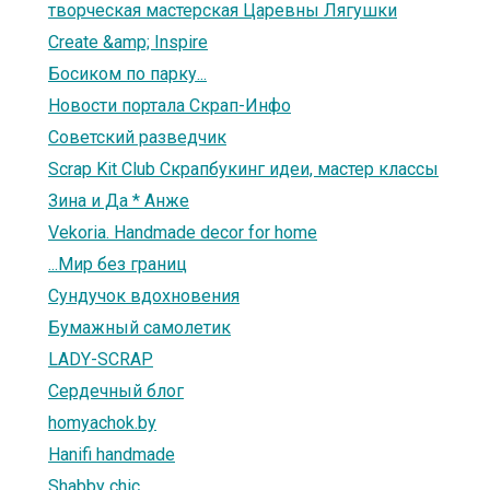
творческая мастерская Царевны Лягушки
Create &amp; Inspire
Босиком по парку...
Новости портала Скрап-Инфо
Советский разведчик
Scrap Kit Club Скрапбукинг идеи, мастер классы
Зина и Да * Анже
Vekoria. Handmade decor for home
...Мир без границ
Сундучок вдохновения
Бумажный самолетик
LADY-SCRAP
Сердечный блог
homyachok.by
Hanifi handmade
Shabby chic