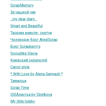
ScrapMemory
За чашкой чая
...my dear diary...
Smart and Beautiful
Творим вместе- скетчи
Челлендж-блог Anna'Scrap
Блог Scrapberry's
Sovushka Slavia
Киевский скрапклуб
Carrot style
* With Love by Alena Garmash *
Таямнiца
Scrap Тime
IDEAлистка by Strelkova
My little hobby