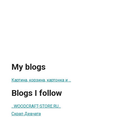
My blogs
Картина, корзина, картонка и ...
Blogs I follow
...WOODCRAFT-STORE.RU...
Скрап Девчата