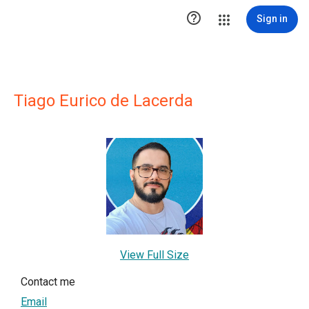

Sign in
Tiago Eurico de Lacerda
View Full Size
Contact me
Email