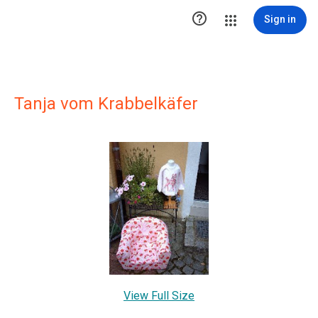

Sign in
Tanja vom Krabbelkäfer
View Full Size