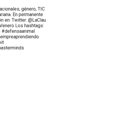
acionales, género, TIC
ariana. En permanente
n en: Twitter: @LaClau
nVenero Los hashtags:
n #defensaanimal
iempreaprendiendo
it
masterminds