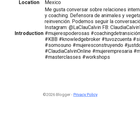
Location
Mexico
Me gusta conversar sobre relaciones intern
y coaching. Defensora de animales y veget
reinvención. Podemos seguir la conversació
Instagram: @LaClauCalvin FB: ClaudiaCalvi
Introduction
#mujerespoderosas #coachingdetransició
#KBB #knowledgebroker #tuvozcuenta #s
#somosuno #mujeresconstruyendo #justdo
#ClaudiaCalvinOnline #mujerempresaria #
#masterclasses #workshops
©2026 Blogger -
Privacy Policy