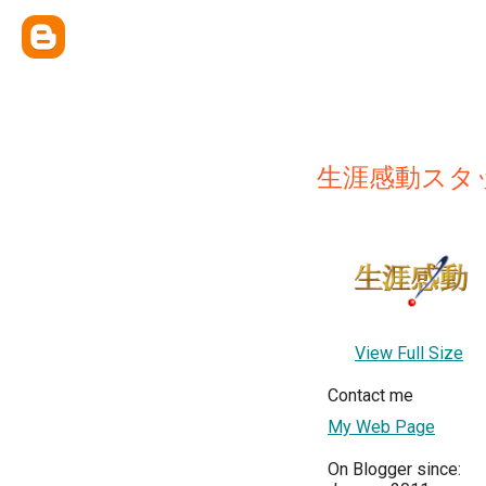
生涯感動スタ
View Full Size
Contact me
My Web Page
On Blogger since: