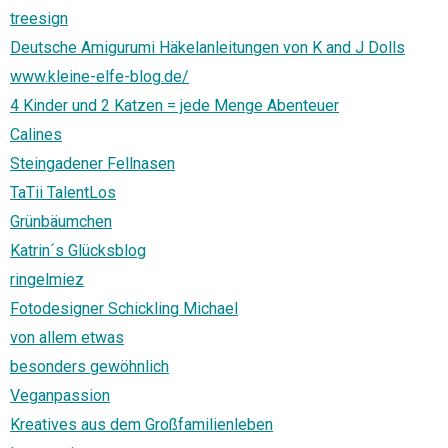
treesign
Deutsche Amigurumi Häkelanleitungen von K and J Dolls
www.kleine-elfe-blog.de/
4 Kinder und 2 Katzen = jede Menge Abenteuer
Calines
Steingadener Fellnasen
TaTii TalentLos
Grünbäumchen
Katrin´s Glücksblog
ringelmiez
Fotodesigner Schickling Michael
von allem etwas
besonders gewöhnlich
Veganpassion
Kreatives aus dem Großfamilienleben