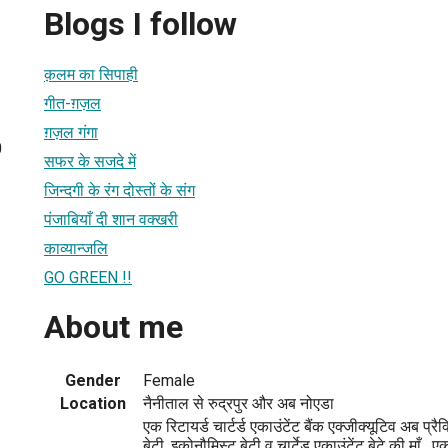
Blogs I follow
क़लम का सिपाही
गीत-ग़ज़ल
ग़ज़ल गंगा
0
सफर के सजदे में
जिन्दगी के रंग दोस्तों के संग
पंजाबियाँ दी शान वक्खरी
काव्यान्जलि
GO GREEN !!
About me
Gender
Female
Location
नैनीताल से रुद्रपुर और अब नोएडा
एक रिटायर्ड चार्टर्ड एकाउंटेंट बैंक एक्जीक्यूटिव अब प्रैक
बेटी, इकोनौमिस्ट बेटी व चार्टेड एकाउंटेंट बेटे की माँ , 