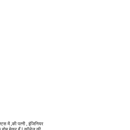
्टिस में ,की पत्नी , इंजिनियर
एक होम मेकर हूँ | कॉलेज की