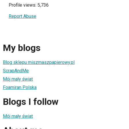
Profile views: 5,736
Report Abuse
My blogs
Blog sklepu miszmaszpapierowy.pl
ScrapAndMe
Mój mały świat
Foamiran Polska
Blogs I follow
Mój mały świat