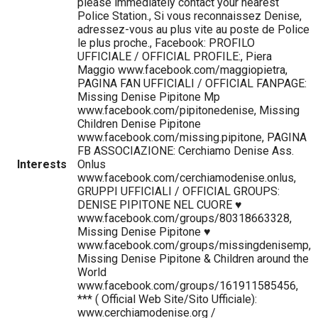
please immediately contact your nearest
Police Station., Si vous reconnaissez Denise,
adressez-vous au plus vite au poste de Police
le plus proche., Facebook: PROFILO
UFFICIALE / OFFICIAL PROFILE:, Piera
Maggio www.facebook.com/maggiopietra,
PAGINA FAN UFFICIALI / OFFICIAL FANPAGE:
Missing Denise Pipitone Mp
www.facebook.com/pipitonedenise, Missing
Children Denise Pipitone
www.facebook.com/missing.pipitone, PAGINA
FB ASSOCIAZIONE: Cerchiamo Denise Ass.
Interests
Onlus
www.facebook.com/cerchiamodenise.onlus,
GRUPPI UFFICIALI / OFFICIAL GROUPS:
DENISE PIPITONE NEL CUORE ♥
www.facebook.com/groups/80318663328,
Missing Denise Pipitone ♥
www.facebook.com/groups/missingdenisemp,
Missing Denise Pipitone & Children around the
World
www.facebook.com/groups/161911585456,
*** ( Official Web Site/Sito Ufficiale):
www.cerchiamodenise.org /