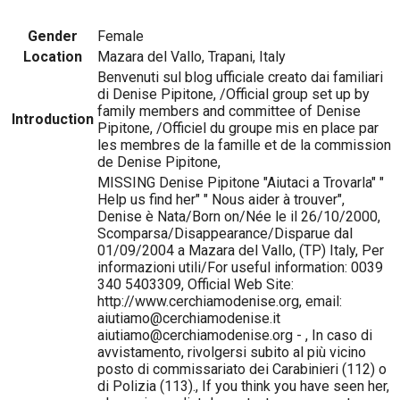
Gender
Female
Location
Mazara del Vallo, Trapani, Italy
Benvenuti sul blog ufficiale creato dai familiari
di Denise Pipitone, /Official group set up by
family members and committee of Denise
Introduction
Pipitone, /Officiel du groupe mis en place par
les membres de la famille et de la commission
de Denise Pipitone,
MISSING Denise Pipitone "Aiutaci a Trovarla" "
Help us find her" " Nous aider à trouver",
Denise è Nata/Born on/Née le il 26/10/2000,
Scomparsa/Disappearance/Disparue dal
01/09/2004 a Mazara del Vallo, (TP) Italy, Per
informazioni utili/For useful information: 0039
340 5403309, Official Web Site:
http://www.cerchiamodenise.org, email:
aiutiamo@cerchiamodenise.it
aiutiamo@cerchiamodenise.org - , In caso di
avvistamento, rivolgersi subito al più vicino
posto di commissariato dei Carabinieri (112) o
di Polizia (113)., If you think you have seen her,