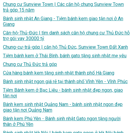
Chung cư Sunview Town | Các căn hộ chung Sunview Town
trả góp 15 năm
Bánh sinh nhật An Giang - Tiệm bánh kem giao tận nơi ở An
Giang
Căn-hộ-Thủ-Đức | tìm danh sách căn hộ chung cư Thủ Đức hỗ
trợ gói vay 30000 tỷ
Chung-cư-trả-góp | căn hộ Thủ Đức, Sunview Town Đất Xanh
Tiệm bánh kem ở Thái Bình, bánh gato tặng sinh nhật mẹ yêu
Chung cư Thủ Đức trả góp
Cửa hàng bánh kem tặng sinh nhật thành phố Hà Giang
Bánh sinh nhật ngon giá rẻ tại thành phố Vĩnh Yên - Vĩnh Phúc
Tiệm Bánh kem ở Bạc Liêu - bánh sinh nhật đẹp ngon, giao
tận nơi
Bánh kem sinh nhật Quảng Nam - bánh sinh nhật ngon đẹp
giao tận nơi Quảng Nam
Bánh kem Phú Yên - Bánh sinh nhật Gato ngon tặng người
thân ở Phú Yên
Bánh sinh nhật Hà Nội | bánh kem gato ngon ở Hà Nội bánh