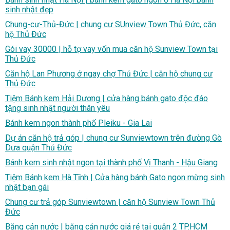
sinh nhật đẹp
Chung-cư-Thủ-Đức | chung cư SUnview Town Thủ Đức, căn
hộ Thủ Đức
Gói vay 30000 | hỗ tợ vay vốn mua căn hộ Sunview Town tại
Thủ Đức
Căn hộ Lan Phương ở ngay chợ Thủ Đức | căn hộ chung cư
Thủ Đức
Tiệm Bánh kem Hải Dương | cửa hàng bánh gato độc đáo
tặng sinh nhật người thân yêu
Bánh kem ngon thành phố Pleiku - Gia Lai
Dự án căn hộ trả góp | chung cư Sunviewtown trên đường Gò
Dưa quận Thủ Đức
Bánh kem sinh nhật ngon tại thành phố Vị Thanh - Hậu Giang
Tiệm Bánh kem Hà Tĩnh | Cửa hàng bánh Gato ngon mừng sinh
nhật bạn gái
Chung cư trả góp Sunviewtown | căn hộ Sunview Town Thủ
Đức
Băng cản nước | băng cản nước giá rẻ tại quận 2 TP.HCM