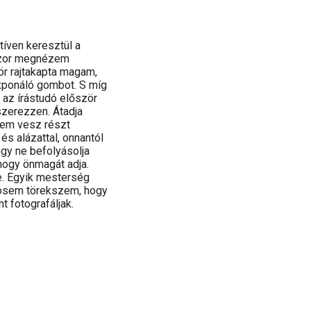
tíven keresztül a
kszor megnézem
ör rajtakapta magam,
xponáló gombot. S míg
 az írástudó először
zerezzen. Átadja
em vesz részt
és alázattal, onnantól
gy ne befolyásolja
 hogy önmagát adja.
e. Egyik mesterség
sosem törekszem, hogy
t fotografáljak.