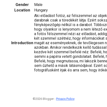
Gender
Male
Location
Hungary
Aki előadást fotóz, az félszemmel az objek
darabnak csak a töredékét látja. Ezért so
fényképezőgép nélkül is a darabot. Többsz
hogy olyankor is lenyomom a nem létező e
a fotós félszemmel nézi az előadást, addig
két szemmel szétnéz, hogy információkat s
Introduction
magát az eseményeknek, de tevőlegesen n
azokban. Amikor rendelkezik kellő tudással 
kezdve két szemmel befelé néz. Befelé, ho
semmi a papírra vetett gondolatait. Befelé,
Befelé, hogy megmutassa, mi lakozik benn
sem űzhető a másik látásmódjával. Ezért 
fotográfusként írjak és arra sem, hogy írókén
©2026 Blogger -
Privacy Policy