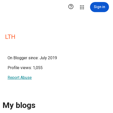

Sign in
LTH
On Blogger since: July 2019
Profile views: 1,055
Report Abuse
My blogs