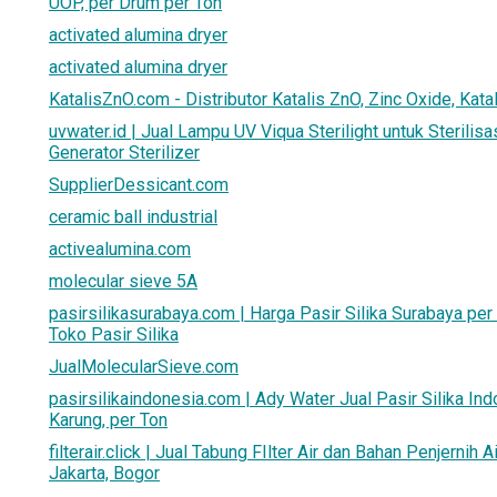
UOP, per Drum per Ton
activated alumina dryer
activated alumina dryer
KatalisZnO.com - Distributor Katalis ZnO, Zinc Oxide, Kata
uvwater.id | Jual Lampu UV Viqua Sterilight untuk Sterilisa
Generator Sterilizer
SupplierDessicant.com
ceramic ball industrial
activealumina.com
molecular sieve 5A
pasirsilikasurabaya.com | Harga Pasir Silika Surabaya per 
Toko Pasir Silika
JualMolecularSieve.com
pasirsilikaindonesia.com | Ady Water Jual Pasir Silika Ind
Karung, per Ton
filterair.click | Jual Tabung FIlter Air dan Bahan Penjernih A
Jakarta, Bogor