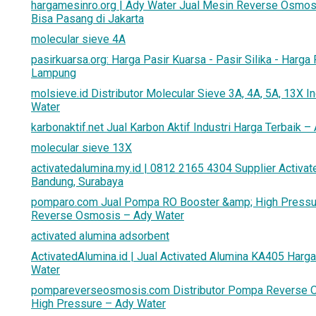
hargamesinro.org | Ady Water Jual Mesin Reverse Osmo
Bisa Pasang di Jakarta
molecular sieve 4A
pasirkuarsa.org: Harga Pasir Kuarsa - Pasir Silika - Harga 
Lampung
molsieve.id Distributor Molecular Sieve 3A, 4A, 5A, 13X I
Water
karbonaktif.net Jual Karbon Aktif Industri Harga Terbaik –
molecular sieve 13X
activatedalumina.my.id | 0812 2165 4304 Supplier Activat
Bandung, Surabaya
pomparo.com Jual Pompa RO Booster &amp; High Pressu
Reverse Osmosis – Ady Water
activated alumina adsorbent
ActivatedAlumina.id | Jual Activated Alumina KA405 Harga
Water
pompareverseosmosis.com Distributor Pompa Reverse 
High Pressure – Ady Water