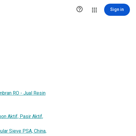

Sign in
embran RO - Jual Resin
bon Aktif, Pasir Aktif,
lar Sieve PSA, China,