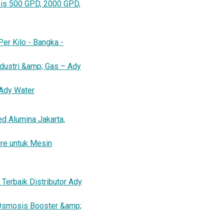
sis 500 GPD, 2000 GPD,
Per Kilo - Bangka -
ndustri &amp; Gas – Ady
 Ady Water
ed Alumina Jakarta,
re untuk Mesin
 Terbaik Distributor Ady
Osmosis Booster &amp;