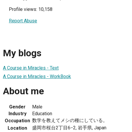
Profile views: 10,158
Report Abuse
My blogs
A Course in Miracles - Text
A Course in Miracles - WorkBook
About me
Gender
Male
Industry
Education
数学を教えてメシの種にしている。
Occupation
盛岡市桜台2丁目6−2, 岩手県, Japan
Location