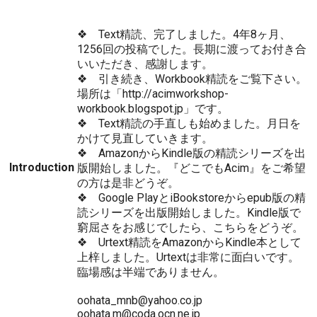
❖ Text精読、完了しました。4年8ヶ月、
1256回の投稿でした。長期に渡ってお付き合
いいただき、感謝します。
❖ 引き続き、Workbook精読をご覧下さい。
場所は「http://acimworkshop-
workbook.blogspot.jp」です。
❖ Text精読の手直しも始めました。月日を
かけて見直していきます。
❖ AmazonからKindle版の精読シリーズを出
Introduction
版開始しました。『どこでもAcim』をご希望
の方は是非どうぞ。
❖ Google PlayとiBookstoreからepub版の精
読シリーズを出版開始しました。Kindle版で
窮屈さをお感じでしたら、こちらをどうぞ。
❖ Urtext精読をAmazonからKindle本として
上梓しました。Urtextは非常に面白いです。
臨場感は半端でありません。
oohata_mnb@yahoo.co.jp
oohata.m@coda.ocn.ne.jp