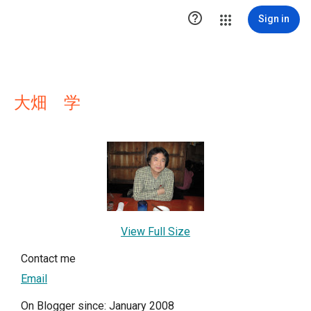

Sign in
大畑 学
View Full Size
Contact me
Email
On Blogger since: January 2008