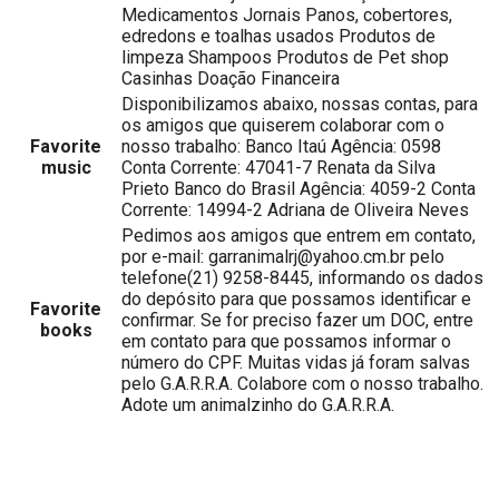
Medicamentos Jornais Panos, cobertores,
edredons e toalhas usados Produtos de
limpeza Shampoos Produtos de Pet shop
Casinhas Doação Financeira
Disponibilizamos abaixo, nossas contas, para
os amigos que quiserem colaborar com o
Favorite
nosso trabalho: Banco Itaú Agência: 0598
music
Conta Corrente: 47041-7 Renata da Silva
Prieto Banco do Brasil Agência: 4059-2 Conta
Corrente: 14994-2 Adriana de Oliveira Neves
Pedimos aos amigos que entrem em contato,
por e-mail: garranimalrj@yahoo.cm.br pelo
telefone(21) 9258-8445, informando os dados
do depósito para que possamos identificar e
Favorite
confirmar. Se for preciso fazer um DOC, entre
books
em contato para que possamos informar o
número do CPF. Muitas vidas já foram salvas
pelo G.A.R.R.A. Colabore com o nosso trabalho.
Adote um animalzinho do G.A.R.R.A.