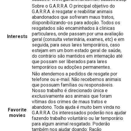
Sobre o G.A.R.R.A. O principal objetivo do
G.A.R.R.A. é resgatar e reabilitar animais
abandonados que sofreram maus tratos,
disponibilizando-os para adoção. Todos os
resgatados são encaminhados à clinicas
particulares, onde passam por uma avaliação
Interests
geral (consulta veterinária, exames, etc) e em
seguida, para seus lares temporários, caso
estejam em um bom estado geral de saúde,
do contrário são mantidos em internação até
que possam ser liberados para lares
temporários ou adoções permanentes.
Não atendemos a pedidos de resgate por
telefone ou e-mail. Não recebemos animais
que possuam famílias ou responsáveis.
Nosso trabalho é direcionado única e
exclusivamente aos animais que foram
vítimas dos crimes de maus tratos e
abandono. Toda ajuda é muito bem vinda no
Favorite
G.A.R.R.A. Os interessados poderão nos ajudar
movies
fazendo trabalho voluntário ou lar temporário
para algum animal resgatado. Poderão
também nos ajudar doando: Ração