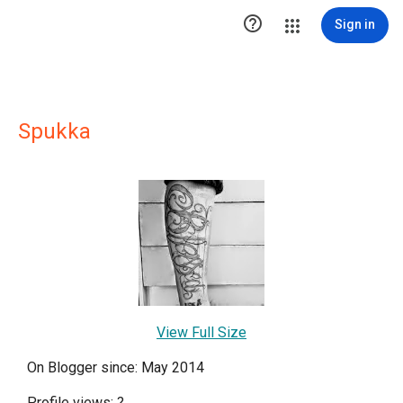

Sign in
Spukka
View Full Size
On Blogger since: May 2014
Profile views:
?