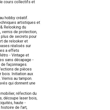
e cours collectifs et
.
u hobby créatif.
chniques artistiques et
 & Relooking du
 vernis de protection,
t plus de secrets pour
rt de relooker et
 bases réalisés sur
es a effets
étro - Vintage et
res sans décapage -
es de façonnages.
fections de pièces
bois. Initiation aux
. Vernis au tampon.
uvés qui donnent une
mobilier, réfection du
ue, découpe laser bois,
iquités, haute -
istoire de l'art,