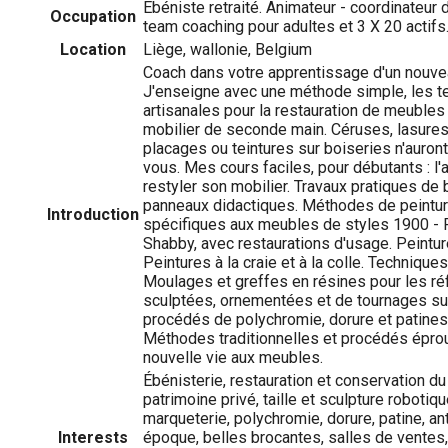
Ébéniste retraité. Animateur - coordinateur d
Occupation
team coaching pour adultes et 3 X 20 actifs
Location
Liège, wallonie, Belgium
Coach dans votre apprentissage d'un nouvea
J'enseigne avec une méthode simple, les te
artisanales pour la restauration de meubles
mobilier de seconde main. Céruses, lasures,
placages ou teintures sur boiseries n'auron
vous. Mes cours faciles, pour débutants : l'a
restyler son mobilier. Travaux pratiques de
panneaux didactiques. Méthodes de peintur
Introduction
spécifiques aux meubles de styles 1900 - R
Shabby, avec restaurations d'usage. Peintu
Peintures à la craie et à la colle. Techniqu
Moulages et greffes en résines pour les ré
sculptées, ornementées et de tournages sur 
procédés de polychromie, dorure et patines
Méthodes traditionnelles et procédés épro
nouvelle vie aux meubles.
Ébénisterie, restauration et conservation du 
patrimoine privé, taille et sculpture robotiq
marqueterie, polychromie, dorure, patine, ant
Interests
époque, belles brocantes, salles de ventes, h