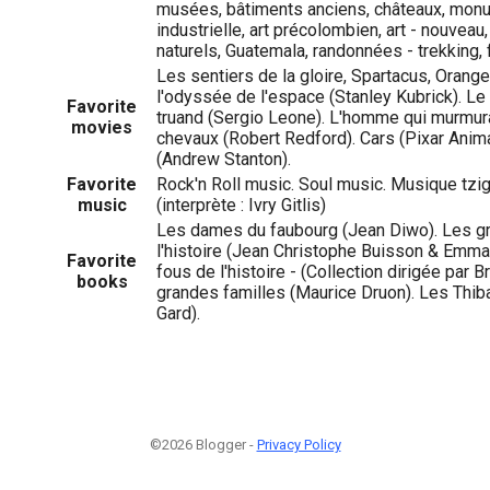
musées, bâtiments anciens, châteaux, mon
industrielle, art précolombien, art - nouveau,
naturels, Guatemala, randonnées - trekking, 
Les sentiers de la gloire, Spartacus, Orang
l'odyssée de l'espace (Stanley Kubrick). Le b
Favorite
truand (Sergio Leone). L'homme qui murmurai
movies
chevaux (Robert Redford). Cars (Pixar Anima
(Andrew Stanton).
Favorite
Rock'n Roll music. Soul music. Musique tzi
music
(interprète : Ivry Gitlis)
Les dames du faubourg (Jean Diwo). Les g
l'histoire (Jean Christophe Buisson & Emma
Favorite
fous de l'histoire - (Collection dirigée par B
books
grandes familles (Maurice Druon). Les Thiba
Gard).
©2026 Blogger -
Privacy Policy