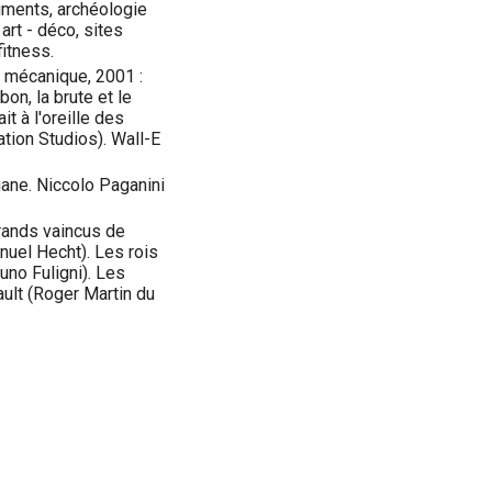
uments, archéologie
 art - déco, sites
fitness.
e mécanique, 2001 :
on, la brute et le
t à l'oreille des
tion Studios). Wall-E
gane. Niccolo Paganini
rands vaincus de
nuel Hecht). Les rois
runo Fuligni). Les
ult (Roger Martin du