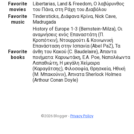
Favorite
Libertarias, Land & Freedom, Ο λαβύρυνθος
movies
του Πάνα, στη Ράχη του Διαβόλου
Favorite
Tindersticks, Διάφανα Κρίνα, Nick Cave,
music
Madrugada
History of Europe 1-3 (Bernstein-Milza), Οι
αναμνήσεις ενός Επαναστάτη (Π.
Κροπότκιν), Ντουρρούτι & Κοινωνική
Επανάσταση στην Ισπανία (Abel PaZ), Τα
Favorite
άνθη του Κακού (C. Baudelaire), Άπαντα
books
ποιήματα: Καρυωτάκη, E.A. Poe, Ναπολέωντα
Λαπαθιώτη, Η μεγάλη Χείμαιρα
(Καραγάτσης), Φιλοσοφία, Θρησκεία, Ηθική
(Μ. Μπακούνιν), Άπνατα Sherlock Holmes
(Arthour Conan Doyle)
©2026 Blogger -
Privacy Policy