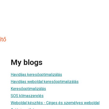
ítő
My blogs
Havidíjas keresőoptimalizálás
Havidíjas weboldal keresőoptimalizálás
Keresőoptimalizálás
SOS klímaszerelés
Weboldal készítés - Céges és személyes weboldal