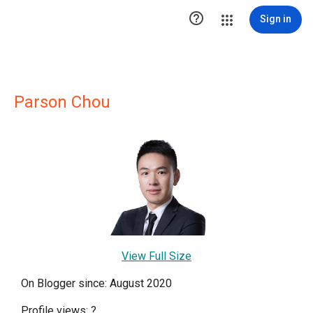

Sign in
Parson Chou
View Full Size
On Blogger since: August 2020
Profile views:
?