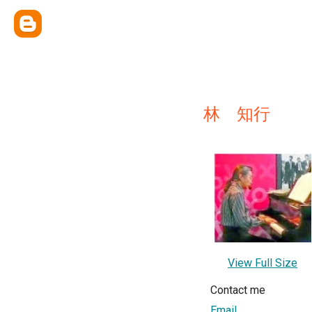
林 知行
View Full Size
Contact me
Email