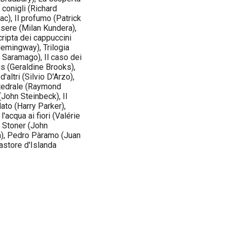
 conigli (Richard
ac), Il profumo (Patrick
ssere (Milan Kundera),
ripta dei cappuccini
Hemingway), Trilogia
é Saramago), Il caso dei
is (Geraldine Brooks),
'altri (Silvio D'Arzo),
ttedrale (Raymond
(John Steinbeck), Il
ato (Harry Parker),
l'acqua ai fiori (Valérie
, Stoner (John
a), Pedro Pàramo (Juan
pastore d'Islanda