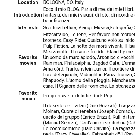
Location
BOLOGNA, BO, Italy
Ecco il mio BLOG. Parla di me, dei miei libri, 
Introduction
fantasia, dei miei viaggi, di foto, di ricordi e
beneficenza.
Interests
Scrittura,Lettura, Viaggi, Musica,Fotografia
Fitzcarraldo, Le Iene, Per favore non morder
brothers, Easy Rider, Qualcuno volò sul nido
Pulp Fiction, La notte dei morti viventi, Il la
Mezzanotte, Il grande freddo, Stand by me, 
Favorite
Un uomo da marciapiede, Arsenico e vecchi mer
movies
Rain man, Philadelphia, Bagdad Cafè, L'arm
Amarcòrd, Frankenstein Junior, Il portiere di
libro della jungla, Midnight in Paris, Truma
Rhapsody, L'uomo della pioggia, Manchester
cane, Il Signore delle formiche, La stranezz
Favorite
Progressive rock,Indie Rock,Pop
music
Il deserto dei Tartari (Dino Buzzati), I ragaz
Molnar), Cuore di tenebra (Joseph Conrad), 
uscito dal gruppo (Enrico Brizzi), Rulli di t
(Manuel Scorza), Cent’anni di solitudine (Ga
Le cosmicomiche (Italo Calvino), La ragazza
perla (Tracy Chevalier), Fahrenheit 451 (Ray