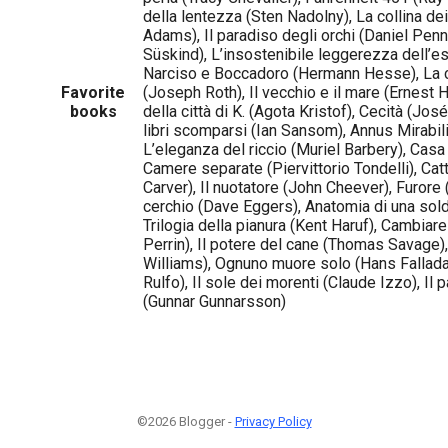
della lentezza (Sten Nadolny), La collina dei
Adams), Il paradiso degli orchi (Daniel Penn
Süskind), L’insostenibile leggerezza dell’e
Narciso e Boccadoro (Hermann Hesse), La c
Favorite
(Joseph Roth), Il vecchio e il mare (Ernest 
books
della città di K. (Agota Kristof), Cecità (Jos
libri scomparsi (Ian Sansom), Annus Mirabil
L’eleganza del riccio (Muriel Barbery), Casa d
Camere separate (Piervittorio Tondelli), Ca
Carver), Il nuotatore (John Cheever), Furore 
cerchio (Dave Eggers), Anatomia di una sold
Trilogia della pianura (Kent Haruf), Cambiare 
Perrin), Il potere del cane (Thomas Savage)
Williams), Ognuno muore solo (Hans Fallad
Rulfo), Il sole dei morenti (Claude Izzo), Il 
(Gunnar Gunnarsson)
©2026 Blogger -
Privacy Policy