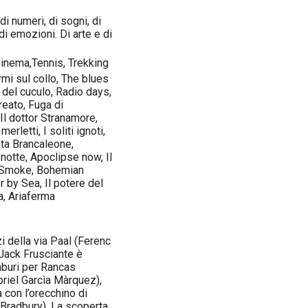
di numeri, di sogni, di
 di emozioni. Di arte e di
,Cinema,Tennis, Trekking
mi sul collo, The blues
 del cuculo, Radio days,
ureato, Fuga di
Il dottor Stranamore,
letti, I soliti ignoti,
ata Brancaleone,
 notte, Apoclipse now, Il
n, Smoke, Bohemian
 by Sea, Il potere del
a, Ariaferma
zi della via Paal (Ferenc
Jack Frusciante è
amburi per Rancas
briel Garcìa Màrquez),
 con l’orecchino di
 Bradbury), La scoperta