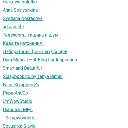
cynkowe poletko
Anna Solnyshkina
Svetlana Nekrasova
art and life
Teeshoom... тишина и шум
Кава та натхнення...
Лаборатория {нежных} вещей
Dara Muscat — A Blog For Inspiration
Smart and Beautiful
Scrapbooking by Tanya Batrak
Блог Scrapberry's
PaperAndCo
UmWowStudio
Diabelski Młyn
...Scrapwonders...
Sovushka Slavia