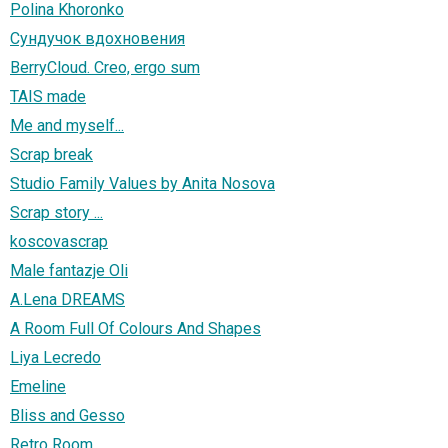
Polina Khoronko
Сундучок вдохновения
BerryCloud. Creo, ergo sum
TAIS made
Me and myself...
Scrap break
Studio Family Values by Anita Nosova
Scrap story ...
koscovascrap
Male fantazje Oli
A.Lena DREАMS
A Room Full Of Colours And Shapes
Liya Lecredo
Emeline
Bliss and Gesso
Retro Room