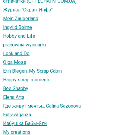
отпечатки (OTPECHATKI.COM.UA)
Журнал "Скрап-Инфо"
Mein Zauberland
Ingvild Bolme
Hobby and Life
pracownia wycinanki
Look and Do
Olga Moss
Erin Blegen: My Scrap Cabin
Happy scrap moments
Bee Shabby
Elena Arts
Где живут мечты... Galina Sazonova
Extravaganza
Избушка Бабы-Яги
My creations