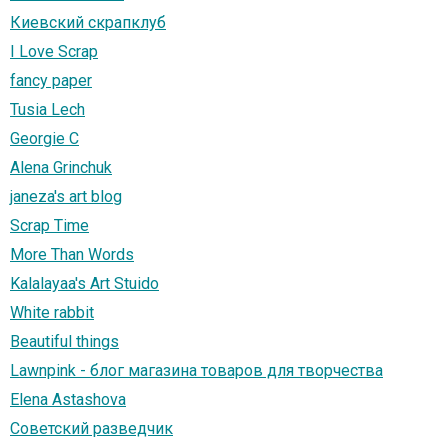
Киевский скрапклуб
I Love Scrap
fancy paper
Tusia Lech
Georgie C
Alena Grinchuk
janeza's art blog
Scrap Тime
More Than Words
Kalalayaa's Art Stuido
White rabbit
Beautiful things
Lawnpink - блог магазина товаров для творчества
Elena Astashova
Советский разведчик