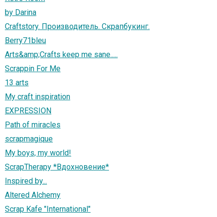
by Darina
Craftstory. Производитель. Скрапбукинг.
Berry71bleu
Arts&amp;Crafts keep me sane.....
Scrappin For Me
13 arts
My craft inspiration
EXPRESSION
Path of miracles
scrapmagique
My boys, my world!
ScrapTherapy *Вдохновение*
Inspired by...
Altered Alchemy
Scrap Kafe "International"