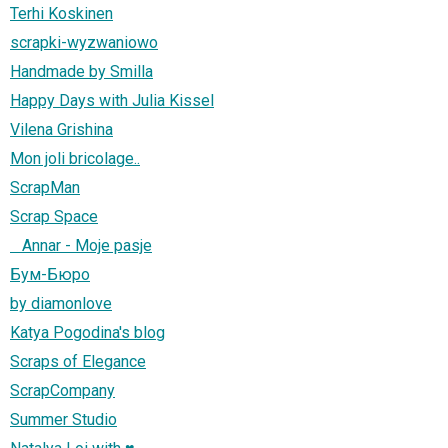
Terhi Koskinen
scrapki-wyzwaniowo
Handmade by Smilla
Happy Days with Julia Kissel
Vilena Grishina
Mon joli bricolage..
ScrapMan
Scrap Space
Annar - Moje pasje
Бум-Бюро
by diamonlove
Katya Pogodina's blog
Scraps of Elegance
ScrapCompany
Summer Studio