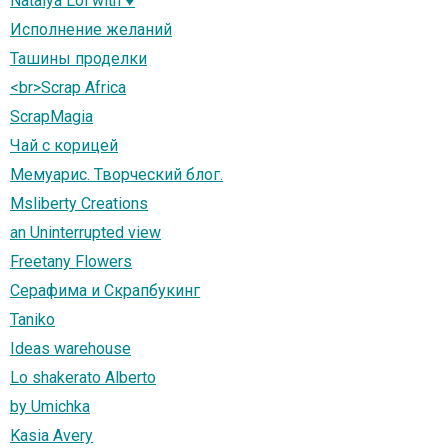
Natalya Loi with ♥
Исполнение желаний
Ташины проделки
<br>Scrap Africa
ScrapMagia
Чай с корицей
Мемуарис. Творческий блог.
Msliberty Creations
an Uninterrupted view
Freetany Flowers
Серафима и Скрапбукинг
Taniko
Ideas warehouse
Lo shakerato Alberto
by Umichka
Kasia Avery