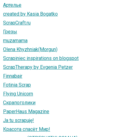
Артелье
created by Kasia Bogatko
ScrapCraft.ru
Грезы
muzamama
Olena Khyzhniak(Morgun)
Scrapiniec inspirations on blogspot
ScrapTherapy by Evgenia Petzer
Finnabair
Fotinia Scrap
Flying Unicorn
Скрапоголики
PaperHaus Magazine
Ja tu scrapuję!
Красота спасёт Мир!