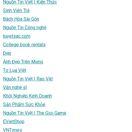
Nguồn Tin Việt | Kiến Thức
Sinh Viên Trẻ
Bách Hóa Sài Gòn
Nguồn Tin Công nghệ
tuyetsac.com
College book rentals
Đẹp
Ảnh Đẹp Trên Mạng
Tơ Lụa Việt
Nguồn Tin Việt | Rao Vặt
Văn nghệ sĩ
Khởi Nghiệp Kinh Doanh
Sản Phẩm Sức Khỏe
Nguồn Tin Việt | The Gioi Game
EVietShop
VNTimes