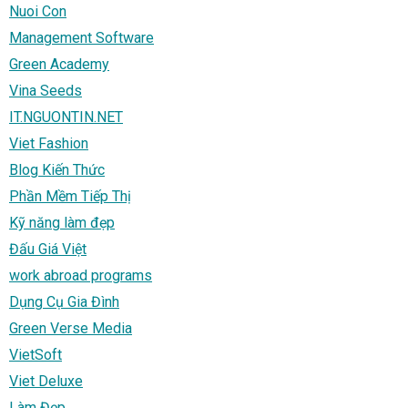
Nuoi Con
Management Software
Green Academy
Vina Seeds
IT.NGUONTIN.NET
Viet Fashion
Blog Kiến Thức
Phần Mềm Tiếp Thị
Kỹ năng làm đẹp
Đấu Giá Việt
work abroad programs
Dụng Cụ Gia Đình
Green Verse Media
VietSoft
Viet Deluxe
Làm Đẹp