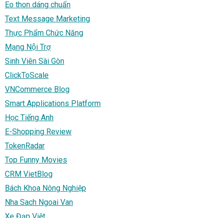
Eo thon dáng chuẩn
Text Message Marketing
Thực Phẩm Chức Năng
Mạng Nội Trợ
Sinh Viên Sài Gòn
ClickToScale
VNCommerce Blog
Smart Applications Platform
Học Tiếng Anh
E-Shopping Review
TokenRadar
Top Funny Movies
CRM VietBlog
Bách Khoa Nông Nghiệp
Nha Sach Ngoai Van
Xe Đạp Việt