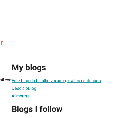
r
My blogs
ail.com
Este blog do barulho vai arranjar altas confusões
DescicloBlog
Aí morrrre
Blogs I follow